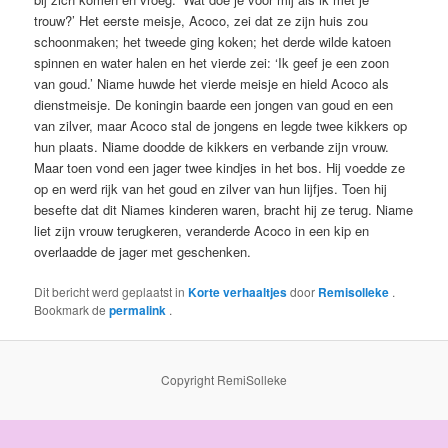
trouw?’ Het eerste meisje, Acoco, zei dat ze zijn huis zou
schoonmaken; het tweede ging koken; het derde wilde katoen
spinnen en water halen en het vierde zei: ‘Ik geef je een zoon
van goud.’ Niame huwde het vierde meisje en hield Acoco als
dienstmeisje. De koningin baarde een jongen van goud en een
van zilver, maar Acoco stal de jongens en legde twee kikkers op
hun plaats. Niame doodde de kikkers en verbande zijn vrouw.
Maar toen vond een jager twee kindjes in het bos. Hij voedde ze
op en werd rijk van het goud en zilver van hun lijfjes. Toen hij
besefte dat dit Niames kinderen waren, bracht hij ze terug. Niame
liet zijn vrouw terugkeren, veranderde Acoco in een kip en
overlaadde de jager met geschenken.
Dit bericht werd geplaatst in
Korte verhaaltjes
door
Remisolleke
.
Bookmark de
permalink
.
Copyright RemiSolleke