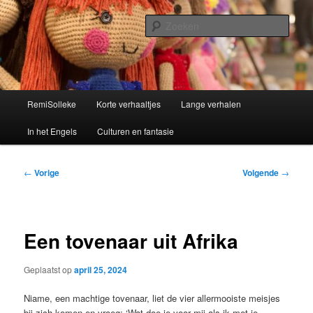
Spring
Kinderverhalen
naar
Zoek
de
primaire
Remisolleke
inhoud
Hoofdmenu
RemiSolleke
Korte verhaaltjes
Lange verhalen
In het Engels
Culturen en fantasie
Bericht
←
Vorige
Volgende
→
navigatie
Een tovenaar uit Afrika
Geplaatst op
april 25, 2024
Niame, een machtige tovenaar, liet de vier allermooiste meisjes
bij zich komen en vroeg: ‘Wat doe je voor mij als ik met je