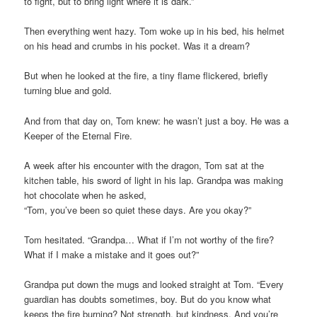
to fight, but to bring light where it is dark.”
Then everything went hazy. Tom woke up in his bed, his helmet
on his head and crumbs in his pocket. Was it a dream?
But when he looked at the fire, a tiny flame flickered, briefly
turning blue and gold.
And from that day on, Tom knew: he wasn’t just a boy. He was a
Keeper of the Eternal Fire.
A week after his encounter with the dragon, Tom sat at the
kitchen table, his sword of light in his lap. Grandpa was making
hot chocolate when he asked,
“Tom, you’ve been so quiet these days. Are you okay?”
Tom hesitated. “Grandpa… What if I’m not worthy of the fire?
What if I make a mistake and it goes out?”
Grandpa put down the mugs and looked straight at Tom. “Every
guardian has doubts sometimes, boy. But do you know what
keeps the fire burning? Not strength, but kindness. And you’re