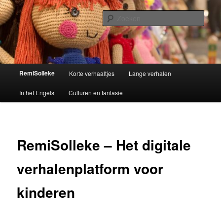
Spring
Kinderverhalen
naar
Zoek
de
primaire
Remisolleke
inhoud
Hoofdmenu
RemiSolleke
Korte verhaaltjes
Lange verhalen
In het Engels
Culturen en fantasie
RemiSolleke – Het digitale
verhalenplatform voor
kinderen