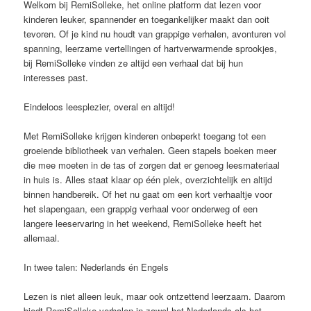
Welkom bij RemiSolleke, het online platform dat lezen voor
kinderen leuker, spannender en toegankelijker maakt dan ooit
tevoren. Of je kind nu houdt van grappige verhalen, avonturen vol
spanning, leerzame vertellingen of hartverwarmende sprookjes,
bij RemiSolleke vinden ze altijd een verhaal dat bij hun
interesses past.
Eindeloos leesplezier, overal en altijd!
Met RemiSolleke krijgen kinderen onbeperkt toegang tot een
groeiende bibliotheek van verhalen. Geen stapels boeken meer
die mee moeten in de tas of zorgen dat er genoeg leesmateriaal
in huis is. Alles staat klaar op één plek, overzichtelijk en altijd
binnen handbereik. Of het nu gaat om een kort verhaaltje voor
het slapengaan, een grappig verhaal voor onderweg of een
langere leeservaring in het weekend, RemiSolleke heeft het
allemaal.
In twee talen: Nederlands én Engels
Lezen is niet alleen leuk, maar ook ontzettend leerzaam. Daarom
biedt RemiSolleke verhalen in zowel het Nederlands als het