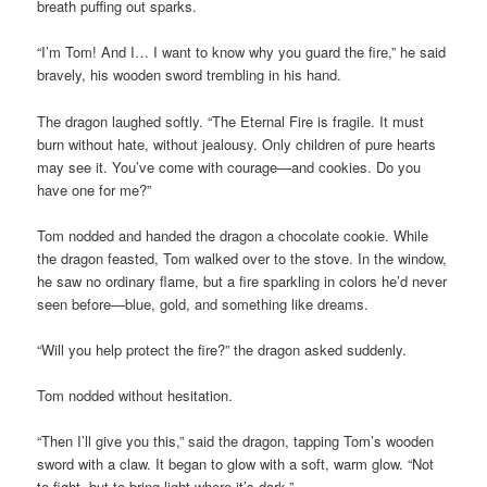
breath puffing out sparks.
“I’m Tom! And I… I want to know why you guard the fire,” he said
bravely, his wooden sword trembling in his hand.
The dragon laughed softly. “The Eternal Fire is fragile. It must
burn without hate, without jealousy. Only children of pure hearts
may see it. You’ve come with courage—and cookies. Do you
have one for me?”
Tom nodded and handed the dragon a chocolate cookie. While
the dragon feasted, Tom walked over to the stove. In the window,
he saw no ordinary flame, but a fire sparkling in colors he’d never
seen before—blue, gold, and something like dreams.
“Will you help protect the fire?” the dragon asked suddenly.
Tom nodded without hesitation.
“Then I’ll give you this,” said the dragon, tapping Tom’s wooden
sword with a claw. It began to glow with a soft, warm glow. “Not
to fight, but to bring light where it’s dark.”