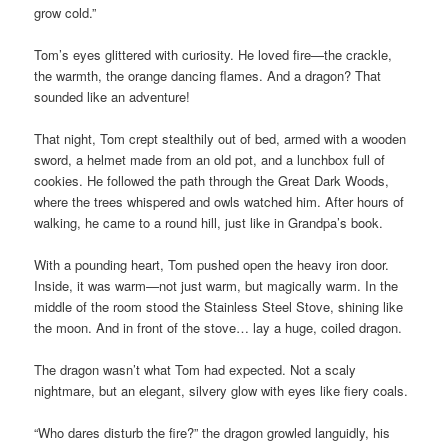
grow cold.”
Tom’s eyes glittered with curiosity. He loved fire—the crackle,
the warmth, the orange dancing flames. And a dragon? That
sounded like an adventure!
That night, Tom crept stealthily out of bed, armed with a wooden
sword, a helmet made from an old pot, and a lunchbox full of
cookies. He followed the path through the Great Dark Woods,
where the trees whispered and owls watched him. After hours of
walking, he came to a round hill, just like in Grandpa’s book.
With a pounding heart, Tom pushed open the heavy iron door.
Inside, it was warm—not just warm, but magically warm. In the
middle of the room stood the Stainless Steel Stove, shining like
the moon. And in front of the stove… lay a huge, coiled dragon.
The dragon wasn’t what Tom had expected. Not a scaly
nightmare, but an elegant, silvery glow with eyes like fiery coals.
“Who dares disturb the fire?” the dragon growled languidly, his