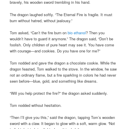
bravely, his wooden sword trembling in his hand.
The dragon laughed softly. “The Eternal Fire is fragile. It must
burn without hatred, without jealousy.”
Tom asked, “Can’t the fire burn on
bio ethanol
? Then you
wouldn’t have to guard it anymore.” The dragon said, “Don’t be
foolish. Only children of pure heart may see it. You have come
with courage—and cookies. Do you have one for me?”
Tom nodded and gave the dragon a chocolate cookie. While the
dragon feasted, Tom walked to the stove. In the window, he saw
not an ordinary flame, but a fire sparkling in colors he had never
seen before—blue, gold, and something like dreams.
“Will you help protect the fire?” the dragon asked suddenly.
Tom nodded without hesitation.
“Then I’ll give you this,” said the dragon, tapping Tom’s wooden
sword with a claw. It began to glow with a soft, warm glow. “Not