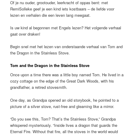
Of je nu ouder, grootouder, leerkracht of oppas bent: met
RemiSolleke geef je een kind iets kostbaars – de liefde voor
lezen en verhalen die een leven lang meegaat.
Is uw kind al begonnen met Engels lezen? Het volgende verhaal
gaat over draken!
Begin snel met het lezen van onderstaande verhaal van Tom and
the Dragon in the Stainless Stove.
Tom and the Dragon in the Stainless Stove
Once upon a time there was a little boy named Tom. He lived in a
cozy cottage on the edge of the Great Dark Woods, with his
grandfather, a retired stovesmith.
One day, as Grandpa opened an old storybook, he pointed to a
picture of a silver stove, rust-free and gleaming like a mirror.
“Do you see this, Tom? That’s the Stainless Stove,” Grandpa
whispered mysteriously. “Inside lives a dragon that guards the
Eternal Fire. Without that fire, all the stoves in the world would