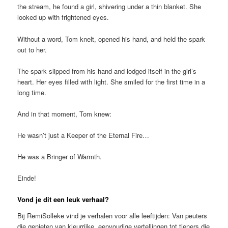
the stream, he found a girl, shivering under a thin blanket. She
looked up with frightened eyes.
Without a word, Tom knelt, opened his hand, and held the spark
out to her.
The spark slipped from his hand and lodged itself in the girl’s
heart. Her eyes filled with light. She smiled for the first time in a
long time.
And in that moment, Tom knew:
He wasn’t just a Keeper of the Eternal Fire…
He was a Bringer of Warmth.
Einde!
Vond je dit een leuk verhaal?
Bij RemiSolleke vind je verhalen voor alle leeftijden: Van peuters
die genieten van kleurrijke, eenvoudige vertellingen tot tieners die