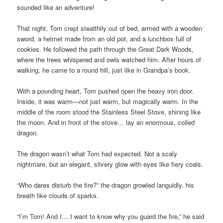
sounded like an adventure!
That night, Tom crept stealthily out of bed, armed with a wooden
sword, a helmet made from an old pot, and a lunchbox full of
cookies. He followed the path through the Great Dark Woods,
where the trees whispered and owls watched him. After hours of
walking, he came to a round hill, just like in Grandpa’s book.
With a pounding heart, Tom pushed open the heavy iron door.
Inside, it was warm—not just warm, but magically warm. In the
middle of the room stood the Stainless Steel Stove, shining like
the moon. And in front of the stove… lay an enormous, coiled
dragon.
The dragon wasn’t what Tom had expected. Not a scaly
nightmare, but an elegant, silvery glow with eyes like fiery coals.
“Who dares disturb the fire?” the dragon growled languidly, his
breath like clouds of sparks.
“I’m Tom! And I… I want to know why you guard the fire,” he said