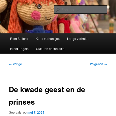
Spring
Kinderverhalen
naar
Zoek
de
primaire
Remisolleke
inhoud
Hoofdmenu
RemiSolleke
Korte verhaaltjes
Lange verhalen
In het Engels
Culturen en fantasie
Bericht
←
Vorige
Volgende
→
navigatie
De kwade geest en de
prinses
Geplaatst op
mei 7, 2024