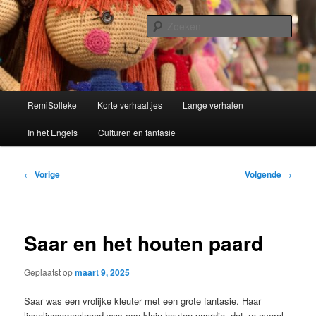
Spring
Kinderverhalen
naar
Zoek
de
primaire
Remisolleke
inhoud
Hoofdmenu
RemiSolleke
Korte verhaaltjes
Lange verhalen
In het Engels
Culturen en fantasie
Bericht
←
Vorige
Volgende
→
navigatie
Saar en het houten paard
Geplaatst op
maart 9, 2025
Saar was een vrolijke kleuter met een grote fantasie. Haar
lievelingsspeelgoed was een klein houten paardje, dat ze overal