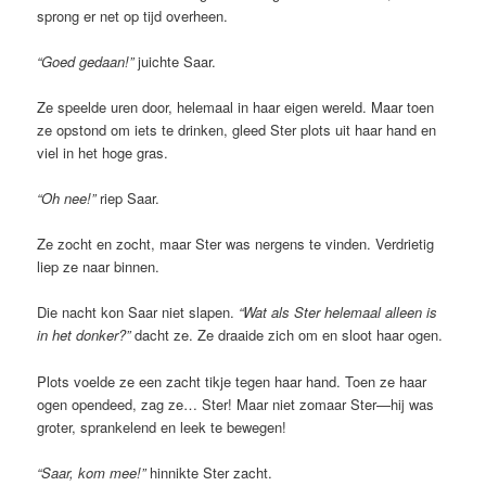
sprong er net op tijd overheen.
“Goed gedaan!”
juichte Saar.
Ze speelde uren door, helemaal in haar eigen wereld. Maar toen
ze opstond om iets te drinken, gleed Ster plots uit haar hand en
viel in het hoge gras.
“Oh nee!”
riep Saar.
Ze zocht en zocht, maar Ster was nergens te vinden. Verdrietig
liep ze naar binnen.
Die nacht kon Saar niet slapen.
“Wat als Ster helemaal alleen is
in het donker?”
dacht ze. Ze draaide zich om en sloot haar ogen.
Plots voelde ze een zacht tikje tegen haar hand. Toen ze haar
ogen opendeed, zag ze… Ster! Maar niet zomaar Ster—hij was
groter, sprankelend en leek te bewegen!
“Saar, kom mee!”
hinnikte Ster zacht.